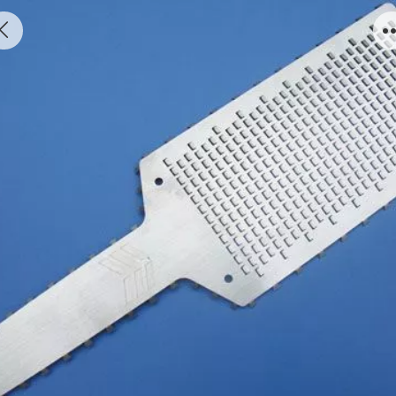
蚀刻刨刀片7