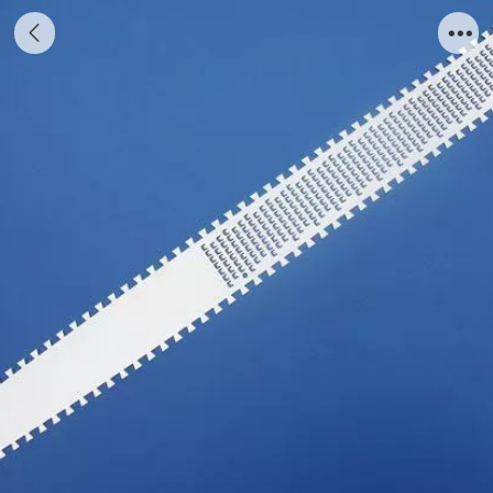
蚀刻刨刀片5