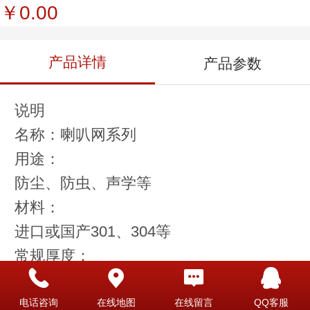
￥0.00
产品详情
产品参数
说明
名称：喇叭网系列
用途：
防尘、防虫、声学等
材料：
进口或国产301、304等
常规厚度：
0.05mm-0.8mm
工艺优势：
电话咨询
在线地图
在线留言
QQ客服